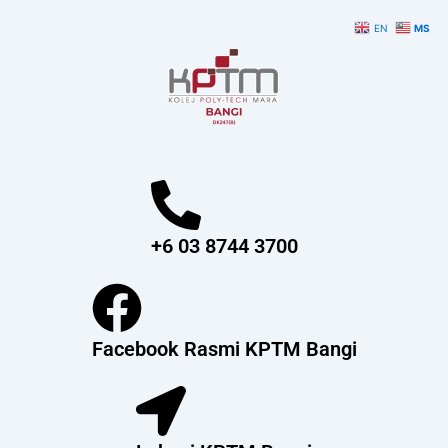
Skip
EN
MS
to
content
+6 03 8744 3700
Facebook Rasmi KPTM Bangi