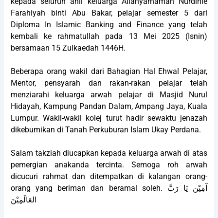
kepada seluruh ahli keluarga Allahyarhamah Nurdinie
Farahiyah binti Abu Bakar, pelajar semester 5 dari
Diploma In Islamic Banking and Finance yang telah
kembali ke rahmatullah pada 13 Mei 2025 (Isnin)
bersamaan 15 Zulkaedah 1446H.
Beberapa orang wakil dari Bahagian Hal Ehwal Pelajar,
Mentor, pensyarah dan rakan-rakan pelajar telah
menziarahi keluarga arwah pelajar di Masjid Nurul
Hidayah, Kampung Pandan Dalam, Ampang Jaya, Kuala
Lumpur. Wakil-wakil kolej turut hadir sewaktu jenazah
dikebumikan di Tanah Perkuburan Islam Ukay Perdana.
Salam takziah diucapkan kepada keluarga arwah di atas
pemergian anakanda tercinta. Semoga roh arwah
dicucuri rahmat dan ditempatkan di kalangan orang-
orang yang beriman dan beramal soleh. آمِيْن يَا رَبَّ
العَالَمِيْنَ