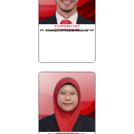
KOORDINATOR 2
PROGRAM BS101
EN. AHMAD SHAIRAZI BIN ABDUL FATAH
bs101bg_latihan@kptm.edu.my
KERANI KANAN