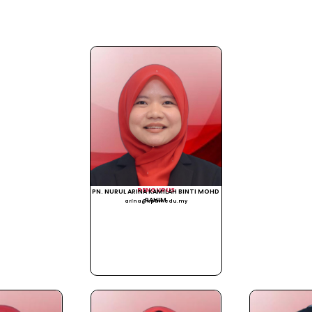
PENGURUS
PN. NURUL ARINA KAMILAH BINTI MOHD
RAHIM
arina@kptm.edu.my