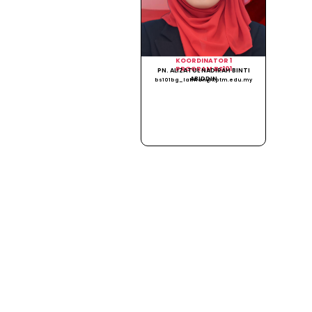
KOORDINATOR 1
PROGRAM BS101
PN. ALIZATUL NADIRAH BINTI
ABIDDIN
bs101bg_latihan@kptm.edu.my