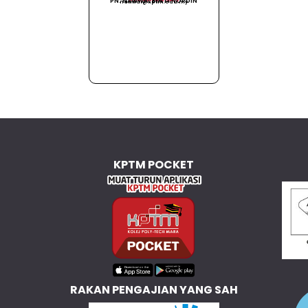
PN. NAWWAL BINTI NORDIN
nawwal@kptm.edu.my
KPTM POCKET
RAKAN PENGAJIAN YANG SAH