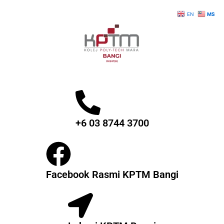
Skip
EN
MS
to
content
+6 03 8744 3700
Facebook Rasmi KPTM Bangi