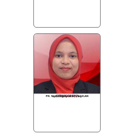
KERANI KANAN
PN. NUR SYAKILA BINTI ROSLAN
syakila@kptm.edu.my