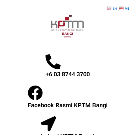
Skip
EN
MS
to
content
+6 03 8744 3700
Facebook Rasmi KPTM Bangi