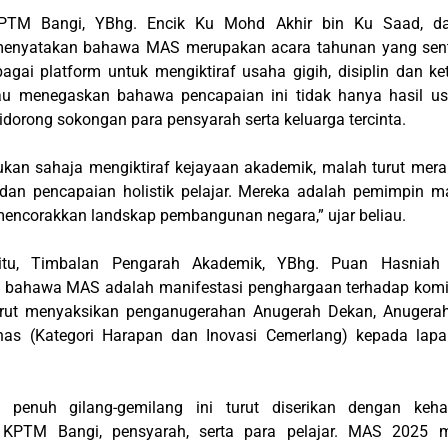
PTM Bangi, YBhg. Encik Ku Mohd Akhir bin Ku Saad, d
enyatakan bahawa MAS merupakan acara tahunan yang senti
agai platform untuk mengiktiraf usaha gigih, disiplin dan k
liau menegaskan bahawa pencapaian ini tidak hanya hasil us
 didorong sokongan para pensyarah serta keluarga tercinta.
bukan sahaja mengiktiraf kejayaan akademik, malah turut mera
dan pencapaian holistik pelajar. Mereka adalah pemimpin 
mencorakkan landskap pembangunan negara,” ujar beliau.
itu, Timbalan Pengarah Akademik, YBhg. Puan Hasniah b
bahawa MAS adalah manifestasi penghargaan terhadap komit
urut menyaksikan penganugerahan Anugerah Dekan, Anugerah
as (Kategori Harapan dan Inovasi Cemerlang) kepada lapan
g penuh gilang-gemilang ini turut diserikan dengan keh
 KPTM Bangi, pensyarah, serta para pelajar. MAS 2025 m