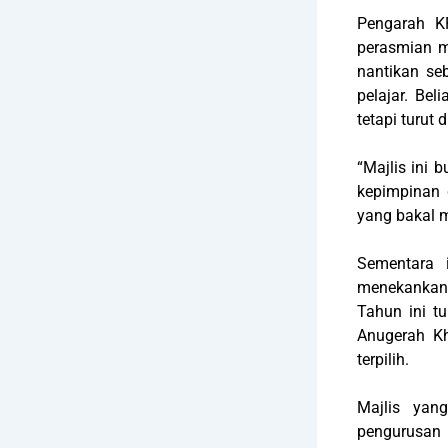
Pengarah K
perasmian m
nantikan seb
pelajar. Be
tetapi turut
“Majlis ini 
kepimpinan 
yang bakal 
Sementara 
menekankan 
Tahun ini t
Anugerah Kh
terpilih.
Majlis yan
pengurusan