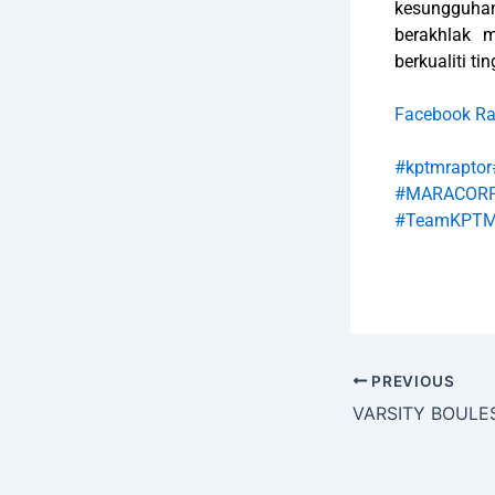
kesungguha
berakhlak 
berkualiti tin
Facebook R
#kptmraptor
#MARAC
#TeamKPT
PREVIOUS