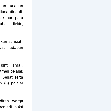
alam ucapan
asa dinanti-
etekunan para
aha individu,
ikan sahsiah,
masa hadapan
inti Ismail,
men pelajar.
 Senat serta
 (8) pelajar
adiran warga
enjadi bukti