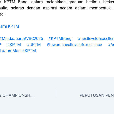
n KPTM Bangi dalam melahirkan graduan berilmu, berke
mulia, selaras dengan aspirasi negara dalam membentuk
ggi.
asmi KPTM
#MindaJuara
#VBC2025
#KPTMBangi
#nextlevelofexcel
ORP
#KPTM
#UPTM
#towardsnextlevelofexcellence
#A
M
#JomMasukKPTM
VARSITY BOULES CHAMPIONSHIP (VBC) 2025