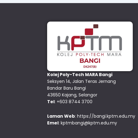
Kolej Poly-Tech MARA Bangi
Seksyen 14, Jalan Teras Jernang
Bandar Baru Bangi
43650 Kajang, Selangor
Tel
: +603 8744 3700
Laman Web
:
https://bangi.kptm.edu.my
Emel
:
kptmbangi@kptm.edu.my