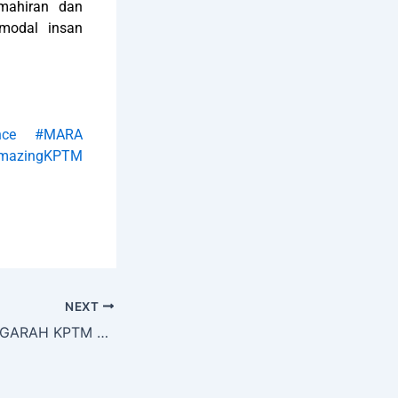
mahiran dan
 modal insan
lence
#MARA
mazingKPTM
NEXT
PERUTUSAN PENGARAH KPTM BANGI SEMPENA HARI KEMERDEKAAN MALAYSIA.