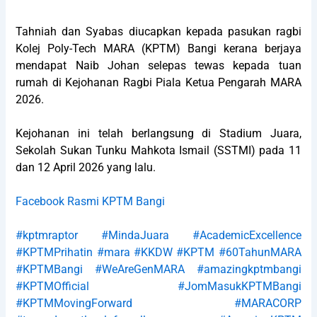
Tahniah dan Syabas diucapkan kepada pasukan ragbi
Kolej Poly-Tech MARA (KPTM) Bangi kerana berjaya
mendapat Naib Johan selepas tewas kepada tuan
rumah di Kejohanan Ragbi Piala Ketua Pengarah MARA
2026.
Kejohanan ini telah berlangsung di Stadium Juara,
Sekolah Sukan Tunku Mahkota Ismail (SSTMI) pada 11
dan 12 April 2026 yang lalu.
Facebook Rasmi KPTM Bangi
#kptmraptor
#MindaJuara
#AcademicExcellence
#KPTMPrihatin
#mara
#KKDW
#KPTM
#60TahunMARA
#KPTMBangi
#WeAreGenMARA
#amazingkptmbangi
#KPTMOfficial
#JomMasukKPTMBangi
#KPTMMovingForward
#MARACORP