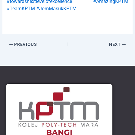
#towardsnextlevelofexcellence
#AmazingKPTM
#TeamKPTM
#JomMasukKPTM
PREVIOUS
NEXT