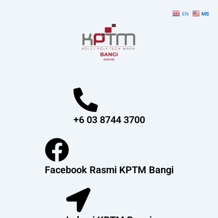
Skip
EN
MS
to
content
+6 03 8744 3700
Facebook Rasmi KPTM Bangi