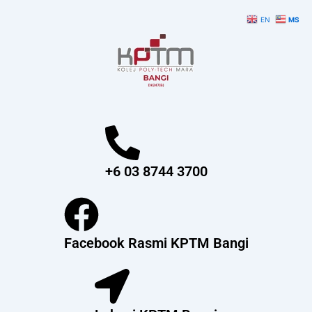
Skip
EN
MS
to
content
+6 03 8744 3700
Facebook Rasmi KPTM Bangi