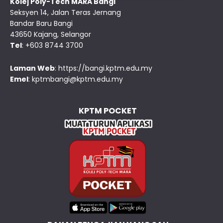
Kolej Poly-Tech MARA Bangi
Seksyen 14, Jalan Teras Jernang
Bandar Baru Bangi
43650 Kajang, Selangor
Tel
: +603 8744 3700
Laman Web
:
https://bangi.kptm.edu.my
Emel
:
kptmbangi@kptm.edu.my
KPTM POCKET