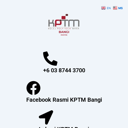
Skip
EN
MS
to
content
+6 03 8744 3700
Facebook Rasmi KPTM Bangi