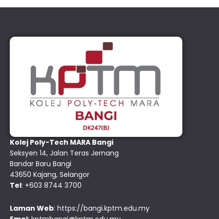
Kolej Poly-Tech MARA Bangi
Seksyen 14, Jalan Teras Jernang
Bandar Baru Bangi
43650 Kajang, Selangor
Tel
: +603 8744 3700
Laman Web
:
https://bangi.kptm.edu.my
Emel
:
kptmbangi@kptm.edu.my