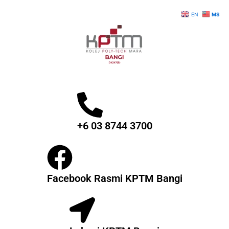
Skip
EN
MS
to
content
+6 03 8744 3700
Facebook Rasmi KPTM Bangi